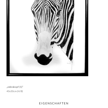
„zebrakopf (1)“
40x30cm (H/B)
EIGENSCHAFTEN